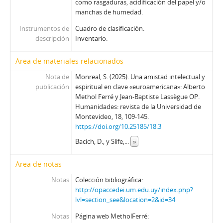
como rasgaduras, acidificación del papel y/o
manchas de humedad.
Instrumentos de
Cuadro de clasificación.
descripción
Inventario.
Área de materiales relacionados
Nota de
Monreal, S. (2025). Una amistad intelectual y
publicación
espiritual en clave «euroamericana»: Alberto
Methol Ferré y Jean-Baptiste Lassègue OP.
Humanidades: revista de la Universidad de
Montevideo, 18, 109-145.
https://doi.org/10.25185/18.3
Bacich, D., y Slife,
...
»
Área de notas
Notas
Colección bibliográfica:
http://opaccedei.um.edu.uy/index.php?
lvl=section_see&location=2&id=34
Notas
Página web MetholFerré: