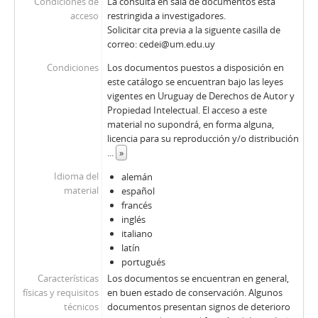
Condiciones de
La consulta en sala de documentos está
acceso
restringida a investigadores.
Solicitar cita previa a la siguente casilla de
correo: cedei@um.edu.uy
Condiciones
Los documentos puestos a disposición en
este catálogo se encuentran bajo las leyes
vigentes en Uruguay de Derechos de Autor y
Propiedad Intelectual. El acceso a este
material no supondrá, en forma alguna,
licencia para su reproducción y/o distribución
...
»
Idioma del
alemán
material
español
francés
inglés
italiano
latín
portugués
Características
Los documentos se encuentran en general,
físicas y requisitos
en buen estado de conservación. Algunos
técnicos
documentos presentan signos de deterioro