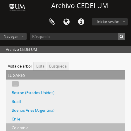
Archivo CEDEI UM
Iniciar sesión
Navegar
Archivo CEDEI UM
Vista de árbol
Lista
Búsqueda
lugares
...
Boston (Estados Unidos)
Brasil
Buenos Aries (Argentina)
Chile
Colombia