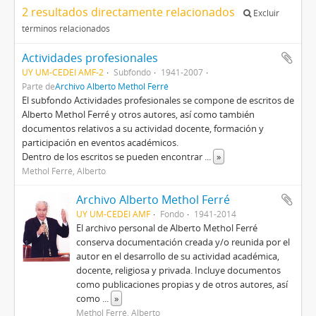
2 resultados directamente relacionados
Excluir
términos relacionados
Actividades profesionales
UY UM-CEDEI AMF-2
Subfondo
1941-2007
Parte de
Archivo Alberto Methol Ferré
El subfondo Actividades profesionales se compone de escritos de
Alberto Methol Ferré y otros autores, así como también
documentos relativos a su actividad docente, formación y
participación en eventos académicos.
Dentro de los escritos se pueden encontrar
...
»
Methol Ferré, Alberto
Archivo Alberto Methol Ferré
UY UM-CEDEI AMF
Fondo
1941-2014
El archivo personal de Alberto Methol Ferré
conserva documentación creada y/o reunida por el
autor en el desarrollo de su actividad académica,
docente, religiosa y privada. Incluye documentos
como publicaciones propias y de otros autores, así
como
...
»
Methol Ferré, Alberto