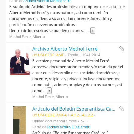
Parte de
Archivo Alberto Methol Ferré
El subfondo Actividades profesionales se compone de escritos de
Alberto Methol Ferré y otros autores, así como también
documentos relativos a su actividad docente, formación y
participación en eventos académicos.
Dentro de los escritos se pueden encontrar
...
»
Methol Ferré, Alberto
Archivo Alberto Methol Ferré
UY UM-CEDEI AMF
Fondo
1941-2014
El archivo personal de Alberto Methol Ferré
conserva documentación creada y/o reunida por el
autor en el desarrollo de su actividad académica,
docente, religiosa y privada. Incluye documentos
como publicaciones propias y de otros autores, así
como
...
»
Methol Ferré, Alberto
Artículo del Boletín Esperantista Católico
UY UM-CEDEI AAX-4-1-4.1.2..-4.1.2.2
Unidad documental simple
S/F
Parte de
Archivo Arturo E. Xalambrí
Artículo del "Boletín Esperantista Católico "