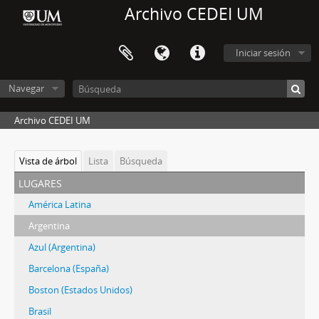
Archivo CEDEI UM
Iniciar sesión
Navegar
Archivo CEDEI UM
Vista de árbol
Lista
Búsqueda
lugares
América Latina
Argentina
Azul (Argentina)
Barcelona (España)
Boston (Estados Unidos)
Brasil