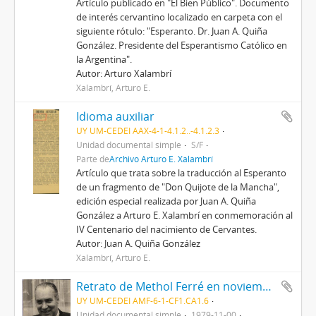
Artículo publicado en "El Bien Público". Documento
de interés cervantino localizado en carpeta con el
siguiente rótulo: "Esperanto. Dr. Juan A. Quiña
González. Presidente del Esperantismo Católico en
la Argentina".
Autor: Arturo Xalambrí
Xalambrí, Arturo E.
Idioma auxiliar
UY UM-CEDEI AAX-4-1-4.1.2..-4.1.2.3
Unidad documental simple
S/F
Parte de
Archivo Arturo E. Xalambrí
Artículo que trata sobre la traducción al Esperanto
de un fragmento de "Don Quijote de la Mancha",
edición especial realizada por Juan A. Quiña
González a Arturo E. Xalambrí en conmemoración al
IV Centenario del nacimiento de Cervantes.
Autor: Juan A. Quiña González
Xalambrí, Arturo E.
Retrato de Methol Ferré en noviembre de 1979
UY UM-CEDEI AMF-6-1-CF1.CA1.6
Unidad documental simple
1979-11-00