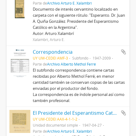
Parte de
Archivo Arturo E. Xalambrí
Documento de interés cervantino localizado en
carpeta con el siguiente rótulo: "Esperanto. Dr. Juan
A. Quiña González. Presidente del Esperantismo
Católico en la Argentina".
Autor: Arturo Xalambrí
Xalambrí, Arturo E.
Correspondencia
UY UM-CEDEI AMF-3
Subfondo
1947-2009
Parte de
Archivo Alberto Methol Ferré
El subfondo correspondencia contiene cartas
recibidas por Alberto Methol Ferré; en menor
cantidad también se conservan copias de las cartas
enviadas por el productor del fondo.
La correspondencia es de índole personal así como
también profesional.
El Presidente del Esperantismo Católico en la Argentina
UY UM-CEDEI AAX-4-1-1-2
Unidad documental simple
1947-04-27
Parte de
Archivo Arturo E. Xalambrí