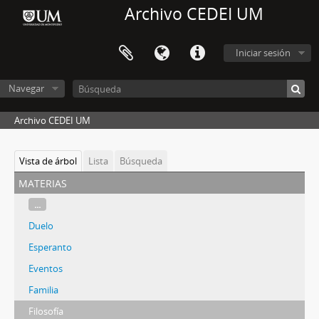
Archivo CEDEI UM
Iniciar sesión
Navegar
Archivo CEDEI UM
Vista de árbol
Lista
Búsqueda
materias
...
Duelo
Esperanto
Eventos
Familia
Filosofía