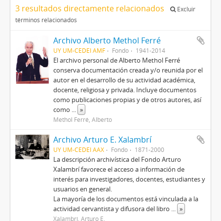
3 resultados directamente relacionados
Excluir
términos relacionados
Archivo Alberto Methol Ferré
UY UM-CEDEI AMF
Fondo
1941-2014
El archivo personal de Alberto Methol Ferré
conserva documentación creada y/o reunida por el
autor en el desarrollo de su actividad académica,
docente, religiosa y privada. Incluye documentos
como publicaciones propias y de otros autores, así
como
...
»
Methol Ferré, Alberto
Archivo Arturo E. Xalambrí
UY UM-CEDEI AAX
Fondo
1871-2000
La descripción archivística del Fondo Arturo
Xalambrí favorece el acceso a información de
interés para investigadores, docentes, estudiantes y
usuarios en general.
La mayoría de los documentos está vinculada a la
actividad cervantista y difusora del libro
...
»
Xalambrí, Arturo E.