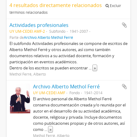
4 resultados directamente relacionados
Excluir
términos relacionados
Actividades profesionales
UY UM-CEDEI AMF-2
Subfondo
1941-2007
Parte de
Archivo Alberto Methol Ferré
El subfondo Actividades profesionales se compone de escritos de
Alberto Methol Ferré y otros autores, así como también
documentos relativos a su actividad docente, formación y
participación en eventos académicos.
Dentro de los escritos se pueden encontrar
...
»
Methol Ferré, Alberto
Archivo Alberto Methol Ferré
UY UM-CEDEI AMF
Fondo
1941-2014
El archivo personal de Alberto Methol Ferré
conserva documentación creada y/o reunida por el
autor en el desarrollo de su actividad académica,
docente, religiosa y privada. Incluye documentos
como publicaciones propias y de otros autores, así
como
...
»
Methol Ferré, Alberto