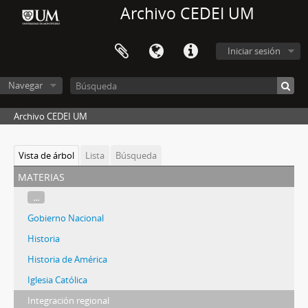
Archivo CEDEI UM
Iniciar sesión
Navegar
Archivo CEDEI UM
Vista de árbol
Lista
Búsqueda
materias
...
Gobierno Nacional
Historia
Historia de América
Iglesia Católica
Integración regional