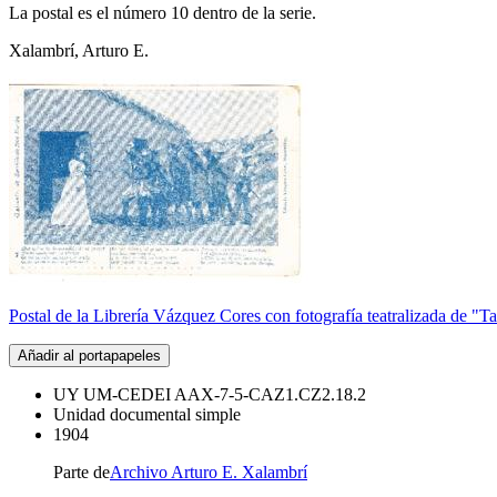
La postal es el número 10 dentro de la serie.
Xalambrí, Arturo E.
Postal de la Librería Vázquez Cores con fotografía teatralizada de "T
Añadir al portapapeles
UY UM-CEDEI AAX-7-5-CAZ1.CZ2.18.2
Unidad documental simple
1904
Parte de
Archivo Arturo E. Xalambrí