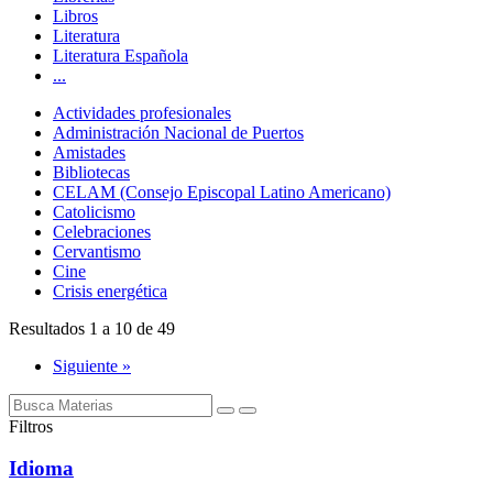
Libros
Literatura
Literatura Española
...
Actividades profesionales
Administración Nacional de Puertos
Amistades
Bibliotecas
CELAM (Consejo Episcopal Latino Americano)
Catolicismo
Celebraciones
Cervantismo
Cine
Crisis energética
Resultados 1 a 10 de 49
Siguiente »
Filtros
Idioma