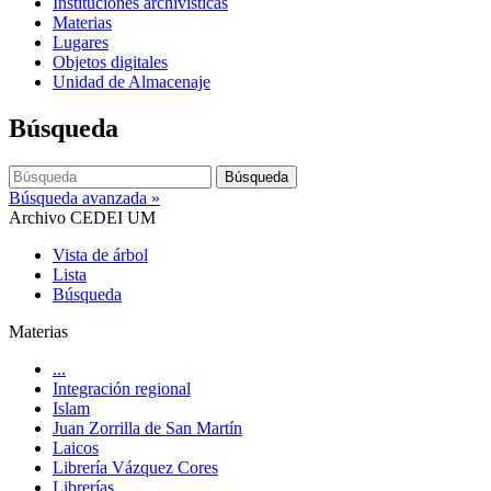
Instituciones archivísticas
Materias
Lugares
Objetos digitales
Unidad de Almacenaje
Búsqueda
Búsqueda
Búsqueda avanzada »
Archivo CEDEI UM
Vista de árbol
Lista
Búsqueda
Materias
...
Integración regional
Islam
Juan Zorrilla de San Martín
Laicos
Librería Vázquez Cores
Librerías