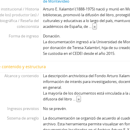
de Montevideo
 institucional / Historia
Arturo E. Xalambrí (1888-1975) nació y murió en 
(de los) productor (es) /
bibliotecas, promovió la difusión del libro, protegi
biográfica / Reseña del
culturales y educativas a lo largo del país, mantu
coleccionista
académicos de España, de
...
»
Forma de ingreso
Donación.
La documentación ingresó a la Universidad de Mo
por donación de Teresa Xalambrí, hija de su creado
Se custodia en el CEDEI desde el año 2015.
 contenido y estructura
Alcance y contenido
La descripción archivística del Fondo Arturo Xalam
información de interés para investigadores, docent
en general.
La mayoría de los documentos está vinculada a la a
difusora del libro
...
»
Ingresos previstos
No se prevén.
Sistema de arreglo
La documentación se organizó de acuerdo al cuadro
archivo. Esta herramienta permite visualizar en fo
documentales localizados en el Archivo Arturo E. X