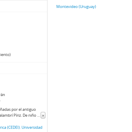
Montevideo (Uruguay)
miento)
rán
e
añadas por el antiguo
alambrí Píriz. De niño
...
»
ica (CEDEI). Universidad