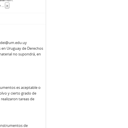
e
...
»
 cedei@um.edu.uy
es en Uruguay de Derechos
 material no supondrá, en
ocumentos es aceptable o
lvo y cierto grado de
 realizaron tareas de
s instrumentos de