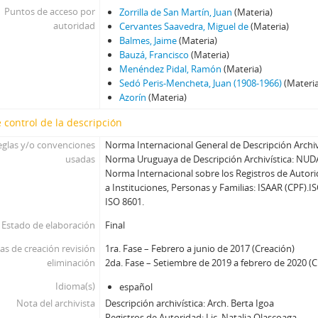
Puntos de acceso por
Zorrilla de San Martín, Juan
(Materia)
autoridad
Cervantes Saavedra, Miguel de
(Materia)
Balmes, Jaime
(Materia)
Bauzá, Francisco
(Materia)
Menéndez Pidal, Ramón
(Materia)
Sedó Peris-Mencheta, Juan (1908-1966)
(Materi
Azorín
(Materia)
 control de la descripción
eglas y/o convenciones
Norma Internacional General de Descripción Archiví
usadas
Norma Uruguaya de Descripción Archivística: NUD
Norma Internacional sobre los Registros de Autori
a Instituciones, Personas y Familias: ISAAR (CPF).I
ISO 8601.
Estado de elaboración
Final
as de creación revisión
1ra. Fase – Febrero a junio de 2017 (Creación)
eliminación
2da. Fase – Setiembre de 2019 a febrero de 2020 (C
Idioma(s)
español
Nota del archivista
Descripción archivística: Arch. Berta Igoa
Registros de Autoridad: Lic. Natalia Olascoaga