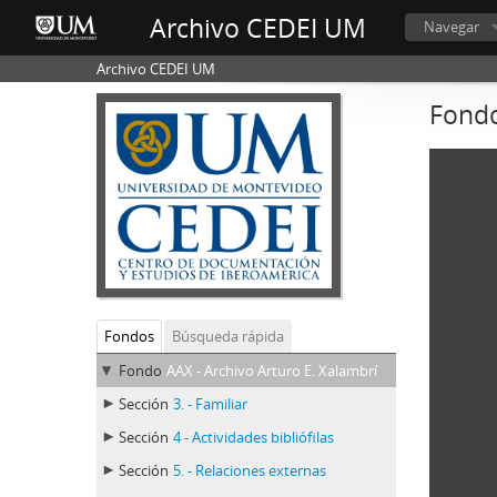
Archivo CEDEI UM
Navegar
Archivo CEDEI UM
Fondo
Fondos
Búsqueda rápida
Fondo
AAX - Archivo Arturo E. Xalambrí
Sección
3. - Familiar
Sección
4 - Actividades bibliófilas
Sección
5. - Relaciones externas