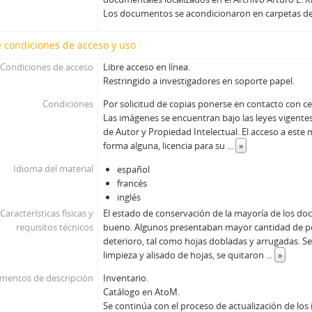
Los documentos se acondicionaron en carpetas d
 condiciones de acceso y uso
Condiciones de acceso
Libre acceso en línea.
Restringido a investigadores en soporte papel.
Condiciones
Por solicitud de copias ponerse en contacto con
Las imágenes se encuentran bajo las leyes vigent
de Autor y Propiedad Intelectual. El acceso a este
forma alguna, licencia para su
...
»
Idioma del material
español
francés
inglés
Características físicas y
El estado de conservación de la mayoría de los d
requisitos técnicos
bueno. Algunos presentaban mayor cantidad de po
deterioro, tal como hojas dobladas y arrugadas. Se
limpieza y alisado de hojas, se quitaron
...
»
umentos de descripción
Inventario.
Catálogo en AtoM.
Se continúa con el proceso de actualización de lo