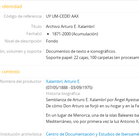
 identidad
Código de referencia
UY UM-CEDEI AAX
Título
Archivo Arturo E. Xalambrí
Fecha(s)
1871-2000 (Acumulación)
Nivel de descripción
Fondo
ión, volumen y soporte
Documentos de texto e iconográficos.
Soporte papel: 22 cajas; 100 carpetas (en procesa
 contexto
Nombre del productor
Xalambrí, Arturo E.
(07/05/1888 - 03/09/1975)
Historia biográfica
Semblanza de Arturo E. Xalambrí por Ángel Ayesta
De cómo Don Arturo se forjó en su hogar y en la F
En un lugar de Menorca, una de la islas Baleares b
Mediterráneo, vio por primera vez la luz Antonio X
Institución archivística
Centro de Documentación y Estudios de Iberoamér