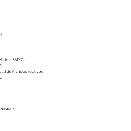
a)
stica: ISAD(G).
A.
dad de Archivos relativos
SO
reación)