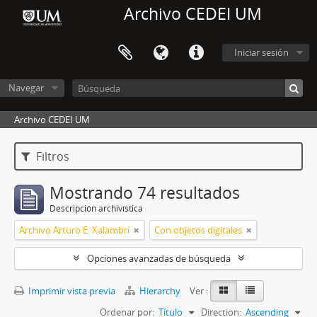
Archivo CEDEI UM
Iniciar sesión
Navegar
Archivo CEDEI UM
Filtros
Mostrando 74 resultados
Descripción archivística
Archivo Arturo E. Xalambrí
Con objetos digitales
Opciones avanzadas de búsqueda
Imprimir vista previa
Hierarchy
Ver :
Ordenar por:
Título
Direction:
Ascending