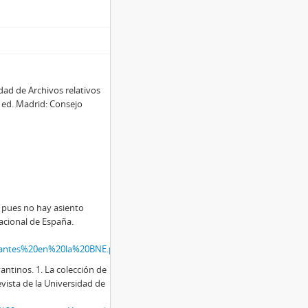
dad de Archivos relativos
ª ed. Madrid: Consejo
, pues no hay asiento
Nacional de España.
ervantes%20en%20la%20BNE.pdf
antinos. 1. La colección de
ista de la Universidad de