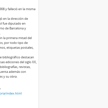
08 y falleció en la misma
ó en la dirección de
ol fue diputado en
imo de Barcelona y
.
en la primera mitad del
os, por todo tipo de
mos, etiquetas postales,
 bibliográfico destacan
osas ediciones del siglo XX,
ibliografías, revistas,
n cuenta además con
es y su obra.
e
oria/index.html