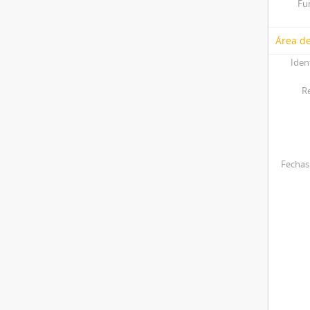
Fu
Área de
Iden
R
Fechas 