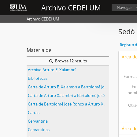
Archivo CEDEI UM
Navegar
Archivo CEDEI UM
Sedó 
Registro 
Materia de
Área de
Browse 12 results
Archivo Arturo E. Xalambrí
Forma 
Bibliotecas
Fo
Carta de Arturo E. Xalambrí a Bartolomé José Ronco (1947-07-09)
nomb
Carta de Arturo Xalambrí a Bartolomé José Ronco (1947-04-06)
Carta de Bartolomé José Ronco a Arturo Xalambrí (1947-07-11)
Otra
Cartas
Cervantina
Área de
Cervantinas