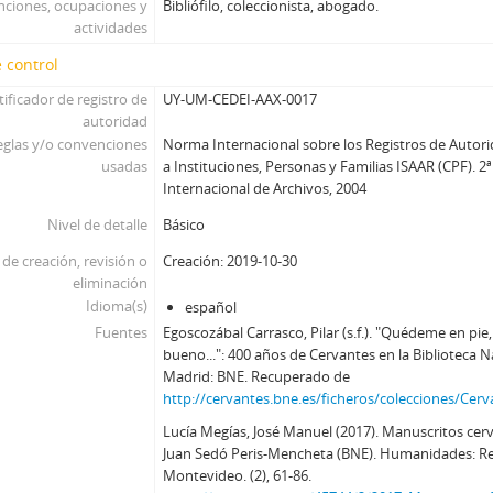
nciones, ocupaciones y
Bibliófilo, coleccionista, abogado.
actividades
 control
tificador de registro de
UY-UM-CEDEI-AAX-0017
autoridad
eglas y/o convenciones
Norma Internacional sobre los Registros de Autori
usadas
a Instituciones, Personas y Familias ISAAR (CPF). 2
Internacional de Archivos, 2004
Nivel de detalle
Básico
de creación, revisión o
Creación: 2019-10-30
eliminación
Idioma(s)
español
Fuentes
Egoscozábal Carrasco, Pilar (s.f.). "Quédeme en pie
bueno...": 400 años de Cervantes en la Biblioteca 
Madrid: BNE. Recuperado de
http://cervantes.bne.es/ficheros/colecciones/C
Lucía Megías, José Manuel (2017). Manuscritos cerv
Juan Sedó Peris-Mencheta (BNE). Humanidades: Rev
Montevideo. (2), 61-86.