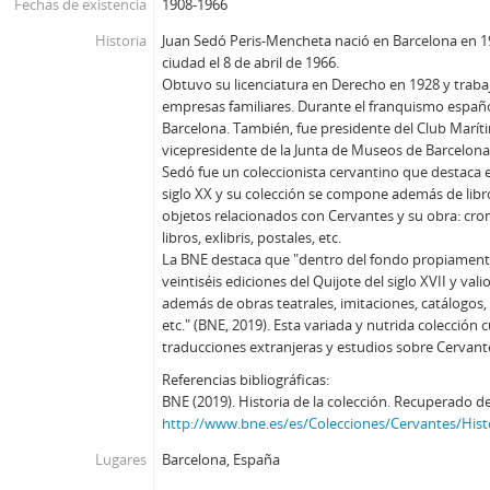
Fechas de existencia
1908-1966
Historia
Juan Sedó Peris-Mencheta nació en Barcelona en 19
ciudad el 8 de abril de 1966.
Obtuvo su licenciatura en Derecho en 1928 y trabaj
empresas familiares. Durante el franquismo españ
Barcelona. También, fue presidente del Club Marít
vicepresidente de la Junta de Museos de Barcelona
Sedó fue un coleccionista cervantino que destaca 
siglo XX y su colección se compone además de libr
objetos relacionados con Cervantes y su obra: cro
libros, exlibris, postales, etc.
La BNE destaca que "dentro del fondo propiamente
veintiséis ediciones del Quijote del siglo XVII y vali
además de obras teatrales, imitaciones, catálogos, b
etc." (BNE, 2019). Esta variada y nutrida colecció
traducciones extranjeras y estudios sobre Cervant
Referencias bibliográficas:
BNE (2019). Historia de la colección. Recuperado d
http://www.bne.es/es/Colecciones/Cervantes/Hist
Lugares
Barcelona, España