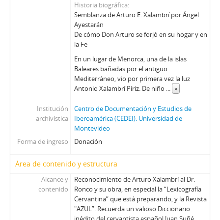
Historia biográfica
Semblanza de Arturo E. Xalambrí por Ángel
Ayestarán
De cómo Don Arturo se forjó en su hogar y en
la Fe
En un lugar de Menorca, una de la islas
Baleares bañadas por el antiguo
Mediterráneo, vio por primera vez la luz
Antonio Xalambrí Píriz. De niño
...
»
Institución
Centro de Documentación y Estudios de
archivística
Iberoamérica (CEDEI). Universidad de
Montevideo
Forma de ingreso
Donación
Área de contenido y estructura
Alcance y
Reconocimiento de Arturo Xalambrí al Dr.
contenido
Ronco y su obra, en especial la “Lexicografía
Cervantina” que está preparando, y la Revista
"AZUL”. Recuerda un valioso Diccionario
inédito del cervantista español Juan Suñé