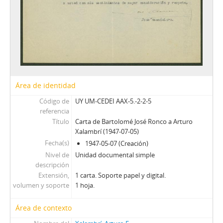
Área de identidad
Código de
UY UM-CEDEI AAX-5.-2-2-5
referencia
Título
Carta de Bartolomé José Ronco a Arturo
Xalambrí (1947-07-05)
Fecha(s)
1947-05-07 (Creación)
Nivel de
Unidad documental simple
descripción
Extensión,
1 carta. Soporte papel y digital.
volumen y soporte
1 hoja.
Área de contexto