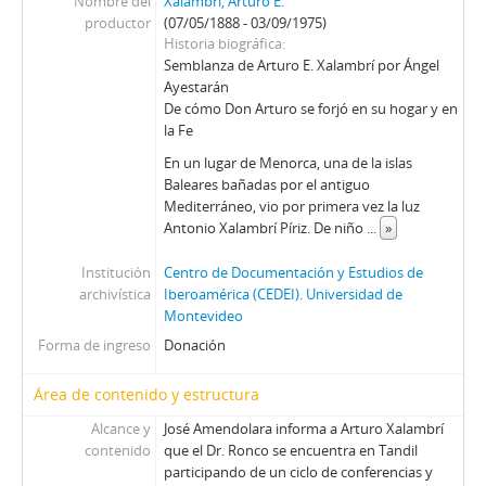
Nombre del
Xalambrí, Arturo E.
productor
(07/05/1888 - 03/09/1975)
Historia biográfica
Semblanza de Arturo E. Xalambrí por Ángel
Ayestarán
De cómo Don Arturo se forjó en su hogar y en
la Fe
En un lugar de Menorca, una de la islas
Baleares bañadas por el antiguo
Mediterráneo, vio por primera vez la luz
Antonio Xalambrí Píriz. De niño
...
»
Institución
Centro de Documentación y Estudios de
archivística
Iberoamérica (CEDEI). Universidad de
Montevideo
Forma de ingreso
Donación
Área de contenido y estructura
Alcance y
José Amendolara informa a Arturo Xalambrí
contenido
que el Dr. Ronco se encuentra en Tandil
participando de un ciclo de conferencias y