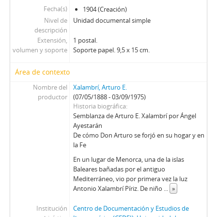
Fecha(s)
1904 (Creación)
Nivel de
Unidad documental simple
descripción
Extensión,
1 postal.
volumen y soporte
Soporte papel. 9,5 x 15 cm.
Área de contexto
Nombre del
Xalambrí, Arturo E.
productor
(07/05/1888 - 03/09/1975)
Historia biográfica
Semblanza de Arturo E. Xalambrí por Ángel
Ayestarán
De cómo Don Arturo se forjó en su hogar y en
la Fe
En un lugar de Menorca, una de la islas
Baleares bañadas por el antiguo
Mediterráneo, vio por primera vez la luz
Antonio Xalambrí Píriz. De niño
...
»
Institución
Centro de Documentación y Estudios de