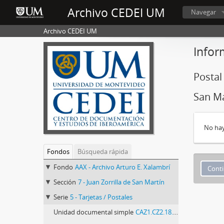
Archivo CEDEI UM
Navegar
Archivo CEDEI UM
Infor
Postal
San Ma
No hay
Fondos
Búsqueda rápida
Fondo
AAX - Archivo Arturo E. Xalambrí
Sección
7 - Juan Zorrilla de San Martín
Serie
5 - Tarjetas / Postales
Unidad documental simple
CAZ1.CZ2.18.1 - Postal de la Librería Vázquez Cores con fotografía teatralizada de "Tabaré" de Juan Zorrilla de San Martín