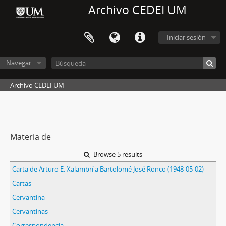
Archivo CEDEI UM
Iniciar sesión
Navegar
Archivo CEDEI UM
Materia de
Browse 5 results
Carta de Arturo E. Xalambrí a Bartolomé José Ronco (1948-05-02)
Cartas
Cervantina
Cervantinas
Correspondencia