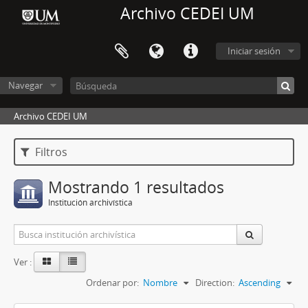
Archivo CEDEI UM
Iniciar sesión
Navegar
Archivo CEDEI UM
Filtros
Mostrando 1 resultados
Institución archivística
Ver :
Ordenar por:
Nombre
Direction:
Ascending