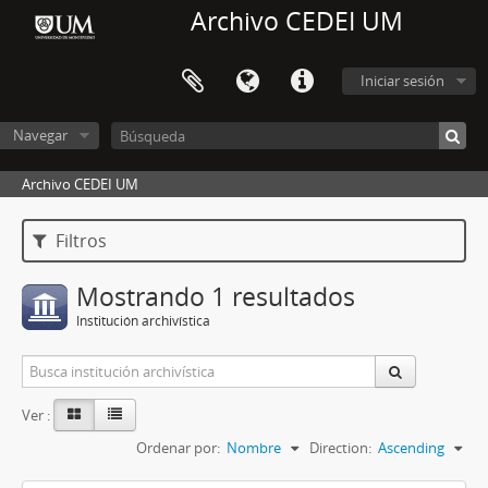
Archivo CEDEI UM
Iniciar sesión
Navegar
Archivo CEDEI UM
Filtros
Mostrando 1 resultados
Institución archivística
Ver :
Ordenar por:
Nombre
Direction:
Ascending