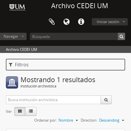
Archivo CEDEI UM
Iniciar sesión
Navegar
Archivo CEDEI UM
Filtros
Mostrando 1 resultados
Institución archivística
Ver :
Ordenar por:
Nombre
Direction:
Descending