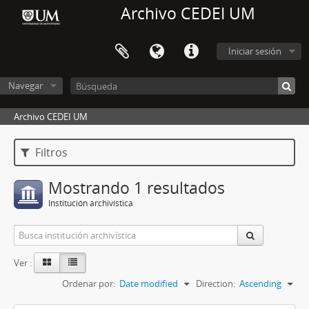
Archivo CEDEI UM
Iniciar sesión
Navegar
Archivo CEDEI UM
Filtros
Mostrando 1 resultados
Institución archivística
Ver :
Ordenar por:
Date modified
Direction:
Ascending