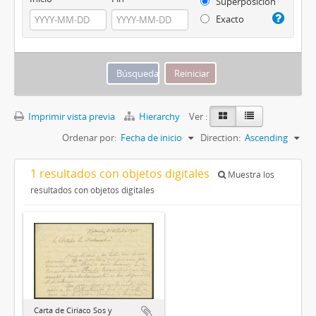
Superposición
Exacto
Imprimir vista previa
Hierarchy
Ver :
Ordenar por:
Fecha de inicio
Direction:
Ascending
1 resultados con objetos digitales
Muestra los
resultados con objetos digitales
Carta de Ciriaco Sos y