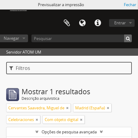
Atom UM
Previsualizar a impressão
Fechar
Entrar
Navegar
Servidor ATOM UM
Filtros
Mostrar 1 resultados
Descrição arquivística
Cervantes Saavedra, Miguel de
Madrid (España)
Celebraciones
Com objeto digital
Opções de pesquisa avançada