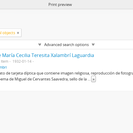
Print preview
al objects
Advanced search options
María Cecilia Teresita Xalambrí Laguardia
Item
1932-01-14
ambrí
o de tarjeta díptica que contiene imagen religiosa, reproducción de fotografí
oema de Miguel de Cervantes Saavedra, sello de la
...
»