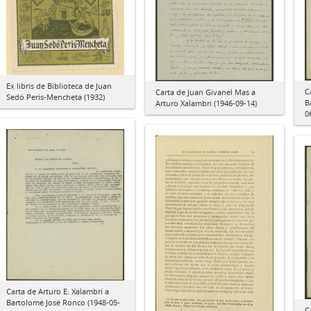
Ex libris de Biblioteca de Juan
C
Carta de Juan Givanel Mas a
Sedó Peris-Mencheta (1932)
B
Arturo Xalambrí (1946-09-14)
0
Carta de Arturo E. Xalambrí a
Bartolomé José Ronco (1948-05-
C