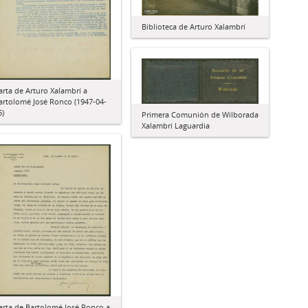
Biblioteca de Arturo Xalambrí
arta de Arturo Xalambrí a
artolomé José Ronco (1947-04-
6)
Primera Comunión de Wilborada
Xalambrí Laguardia
arta de Bartolomé José Ronco a