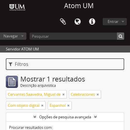
Atom UM
Entrar
Navegar
Servidor ATOM UM
Filtros
Mostrar 1 resultados
Descrição arquivística
Cervantes Saavedra, Miguel de
Celebraciones
Com objeto digital
Espanhol
Opções de pesquisa avançada
Procurar resultados com: