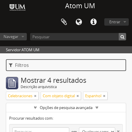
Atom UM
Entrar
Navegar
Servidor ATOM UM
Filtros
Mostrar 4 resultados
Descrição arquivística
Celebraciones
Com objeto digital
Espanhol
Opções de pesquisa avançada
Procurar resultados com:
em