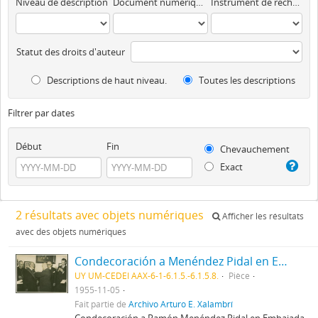
Niveau de description
Document numérique disponible
Instrument de recherche
Statut des droits d'auteur
Descriptions de haut niveau.
Toutes les descriptions
Filtrer par dates
Début
Fin
Chevauchement
Exact
2 résultats avec objets numériques
Afficher les résultats
avec des objets numériques
Condecoración a Menéndez Pidal en Embajada de Colombia
UY UM-CEDEI AAX-6-1-6.1.5.-6.1.5.8.
Pièce
1955-11-05
Fait partie de
Archivo Arturo E. Xalambrí
Condecoración a Ramón Menéndez Pidal en Embajada