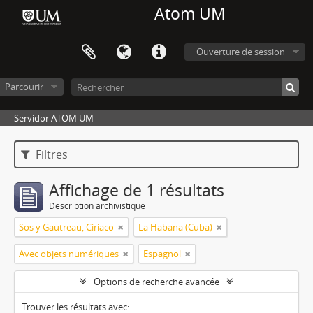
Atom UM
Ouverture de session
Parcourir
Servidor ATOM UM
Filtres
Affichage de 1 résultats
Description archivistique
Sos y Gautreau, Ciriaco
La Habana (Cuba)
Avec objets numériques
Espagnol
Options de recherche avancée
Trouver les résultats avec: