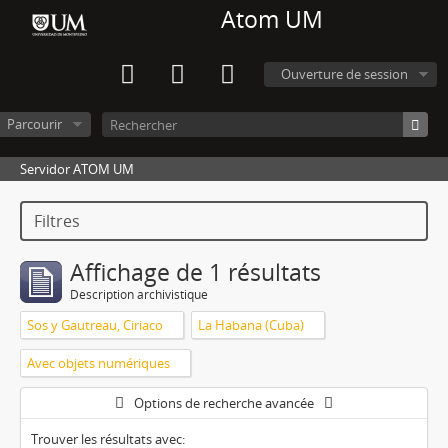
Atom UM
Ouverture de session
Parcourir
Servidor ATOM UM
Filtres
Affichage de 1 résultats
Description archivistique
Sos y Gautreau, Ciriaco
La Habana (Cuba)
Avec objets numériques
Options de recherche avancée
Trouver les résultats avec: