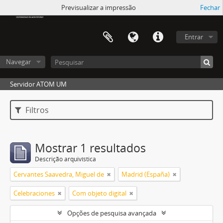
Atom UM
Previsualizar a impressão
Fechar
Entrar
Navegar
Servidor ATOM UM
Filtros
Mostrar 1 resultados
Descrição arquivística
Cervantes Saavedra, Miguel de
Madrid (España)
Celebraciones
Com objeto digital
Opções de pesquisa avançada