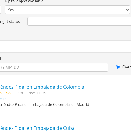
Digital object available
ight status
d
Over
éndez Pidal en Embajada de Colombia
.1.5.8.
Item
1955-11-05
ambrí
néndez Pidal en Embajada de Colombia, en Madrid.
éndez Pidal en Embajada de Cuba