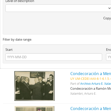
Level of description
Copyr
Filter by date range:
Start
En
Condecoración a Men
UY UM-CEDEI AAX-6-1-6.1.5.-6
Part of
Archivo Arturo E. Xal
Condecoración a Ramón Me
Xalambrí, Arturo E.
Condecoración a Men