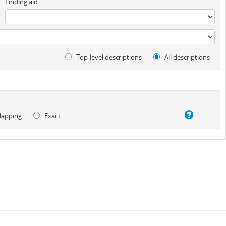
Finding aid
Top-level descriptions
All descriptions
lapping
Exact