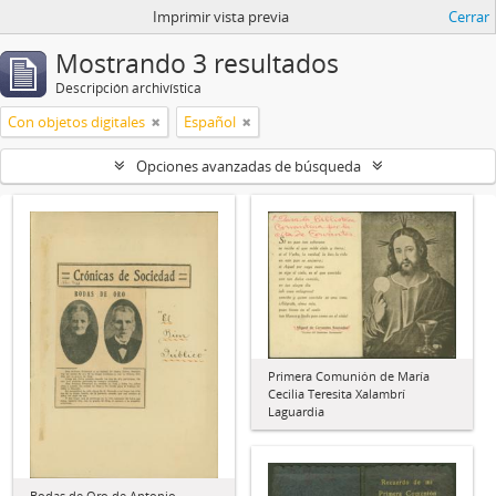
Imprimir vista previa
Cerrar
Mostrando 3 resultados
Descripción archivística
Con objetos digitales
Español
Opciones avanzadas de búsqueda
Primera Comunión de María
Cecilia Teresita Xalambrí
Laguardia
Bodas de Oro de Antonio