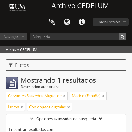
Archivo CEDEI UM
Iniciar sesión
Navegar
Archivo CEDEI UM
Filtros
Mostrando 1 resultados
Descripción archivística
Cervantes Saavedra, Miguel de
Madrid (España)
Libros
Con objetos digitales
Opciones avanzadas de búsqueda
Encontrar resultados con :