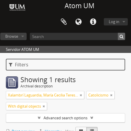
Atom UM
Log in
Browse
Servidor ATOM UM
Filters
Showing 1 results
Archival description
Xalambrí Laguardia, María Cecilia Teresita
Catolicismo
With digital objects
Advanced search options