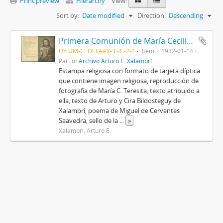
Print preview
Hierarchy
View:
Sort by:
Date modified
Direction:
Descending
Primera Comunión de María Cecilia Teresita Xalambrí Laguardia
UY UM-CEDEI AAX-3.-1.-2-2
Item
1932-01-14
Part of
Archivo Arturo E. Xalambrí
Estampa religiosa con formato de tarjeta díptica
que contiene imagen religiosa, reproducción de
fotografía de María C. Teresita, texto atribuido a
ella, texto de Arturo y Cira Bildosteguy de
Xalambrí, poema de Miguel de Cervantes
Saavedra, sello de la
...
»
Xalambrí, Arturo E.