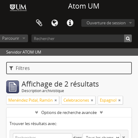
Atom UM
Ouverture de session
Parcourir
Servidor ATOM UM
Filtres
Affichage de 2 résultats
Description archivistique
Menéndez Pidal, Ramón
Celebraciones
Espagnol
Options de recherche avancée
Trouver les résultats avec:
dans