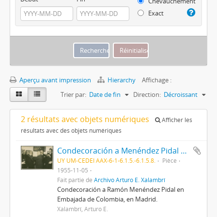
Chevauchement
Exact
Aperçu avant impression
Hierarchy
Affichage :
Trier par:
Date de fin
Direction:
Décroissant
2 résultats avec objets numériques
Afficher les
résultats avec des objets numériques
Condecoración a Menéndez Pidal en Embajada de Colombia
UY UM-CEDEI AAX-6-1-6.1.5.-6.1.5.8.
Pièce
1955-11-05
Fait partie de
Archivo Arturo E. Xalambrí
Condecoración a Ramón Menéndez Pidal en
Embajada de Colombia, en Madrid.
Xalambrí, Arturo E.