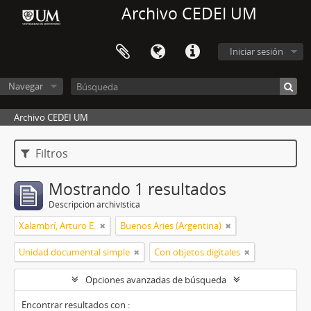
Archivo CEDEI UM
Iniciar sesión
Navegar
Archivo CEDEI UM
Filtros
Mostrando 1 resultados
Descripción archivística
Xalambrí, Arturo E.
Buenos Aries (Argentina)
Unidad documental simple
Con objetos digitales
Opciones avanzadas de búsqueda
Encontrar resultados con :