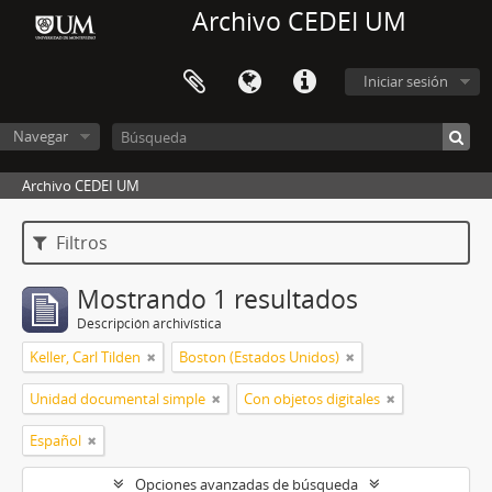
Archivo CEDEI UM
Iniciar sesión
Navegar
Archivo CEDEI UM
Filtros
Mostrando 1 resultados
Descripción archivística
Keller, Carl Tilden
Boston (Estados Unidos)
Unidad documental simple
Con objetos digitales
Español
Opciones avanzadas de búsqueda