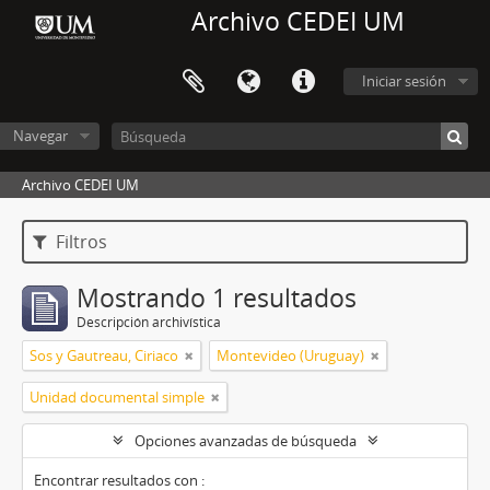
Archivo CEDEI UM
Iniciar sesión
Navegar
Archivo CEDEI UM
Filtros
Mostrando 1 resultados
Descripción archivística
Sos y Gautreau, Ciriaco
Montevideo (Uruguay)
Unidad documental simple
Opciones avanzadas de búsqueda
Encontrar resultados con :