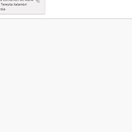
a Teresita Xalambrí
rdia