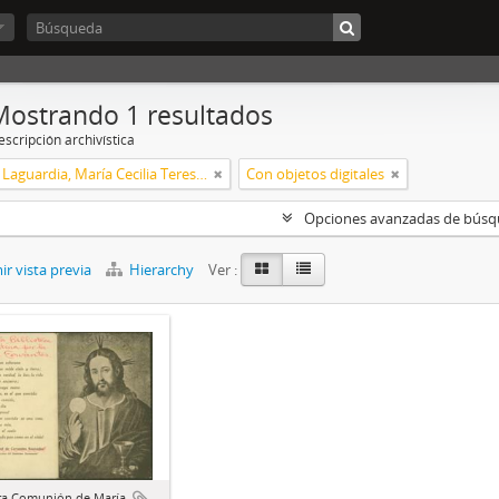
Mostrando 1 resultados
scripción archivística
Xalambrí Laguardia, María Cecilia Teresita
Con objetos digitales
Opciones avanzadas de bús
r vista previa
Hierarchy
Ver :
ra Comunión de María