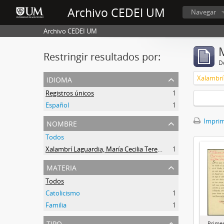
Archivo CEDEI UM
Navegar
Archivo CEDEI UM
Restringir resultados por:
De
idioma
Registros únicos
1
Español
1
nombre
Imprimi
Todos
Xalambrí Laguardia, María Cecilia Teresita
1
materia
Todos
Catolicismo
1
Familia
1
tipo
Prime