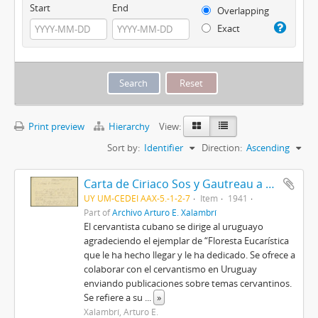
Start
End
Overlapping
Exact
Print preview
Hierarchy
View:
Sort by:
Identifier
Direction:
Ascending
Carta de Ciriaco Sos y Gautreau a Arturo Xalambrí (1941-10-21)
UY UM-CEDEI AAX-5.-1-2-7
Item
1941
Part of
Archivo Arturo E. Xalambrí
El cervantista cubano se dirige al uruguayo
agradeciendo el ejemplar de “Floresta Eucarística
que le ha hecho llegar y le ha dedicado. Se ofrece a
colaborar con el cervantismo en Uruguay
enviando publicaciones sobre temas cervantinos.
Se refiere a su
...
»
Xalambrí, Arturo E.