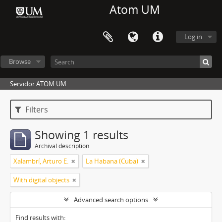
Atom UM
Log in
Browse
Servidor ATOM UM
Filters
Showing 1 results
Archival description
Xalambrí, Arturo E.
La Habana (Cuba)
With digital objects
Advanced search options
Find results with: