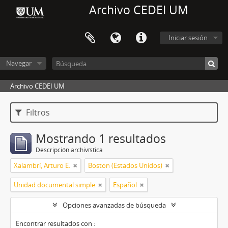
Archivo CEDEI UM
Iniciar sesión
Navegar
Archivo CEDEI UM
Filtros
Mostrando 1 resultados
Descripción archivística
Xalambrí, Arturo E.
Boston (Estados Unidos)
Unidad documental simple
Español
Opciones avanzadas de búsqueda
Encontrar resultados con :