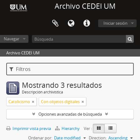
Archivo CEDEI UM
Iniciar sesión
Navegar
Archivo CEDEI UM
Filtros
Mostrando 3 resultados
Descripción archivística
Catolicismo
Con objetos digitales
Opciones avanzadas de búsqueda
Imprimir vista previa
Hierarchy
Ver :
Ordenar por:
Date modified
Direction:
Ascending