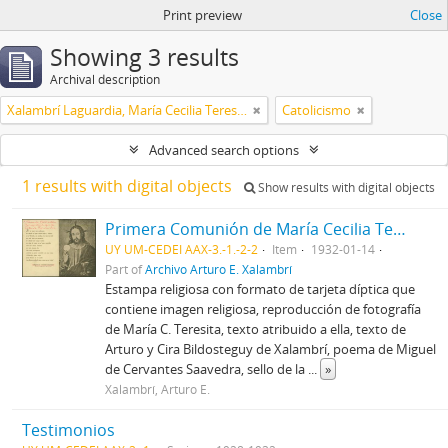
Print preview
Close
Showing 3 results
Archival description
Xalambrí Laguardia, María Cecilia Teresita
Catolicismo
Advanced search options
1 results with digital objects
Show results with digital objects
Primera Comunión de María Cecilia Teresita Xalambrí Laguardia
UY UM-CEDEI AAX-3.-1.-2-2
Item
1932-01-14
Part of
Archivo Arturo E. Xalambrí
Estampa religiosa con formato de tarjeta díptica que
contiene imagen religiosa, reproducción de fotografía
de María C. Teresita, texto atribuido a ella, texto de
Arturo y Cira Bildosteguy de Xalambrí, poema de Miguel
de Cervantes Saavedra, sello de la
...
»
Xalambrí, Arturo E.
Testimonios