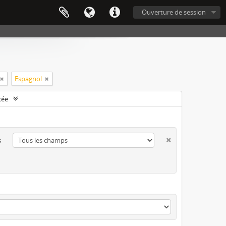
Ouverture de session
Espagnol
cée
s