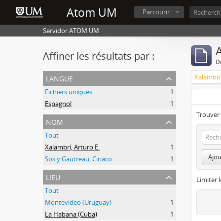
Atom UM
Parcourir
Servidor ATOM UM
A
Affiner les résultats par :
D
langue
Xalambrí,
Fichiers uniques
1
Espagnol
1
Trouver 
nom
Tout
Xalambrí, Arturo E.
1
Ajou
Sos y Gautreau, Ciriaco
1
lieu
Limiter l
Tout
Montevideo (Uruguay)
1
La Habana (Cuba)
1