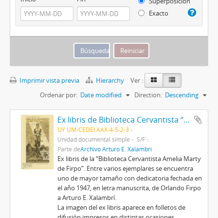
Superposición
Exacto
Imprimir vista previa
Hierarchy
Ver :
Ordenar por:
Date modified
Direction:
Descending
Ex libris de Biblioteca Cervantista “Amelia Marty de Firpo”
UY UM-CEDEI AAX-4-5-2-3
Unidad documental simple
S/F
Parte de
Archivo Arturo E. Xalambrí
Ex libris de la “Biblioteca Cervantista Amelia Marty
de Firpo”. Entre varios ejemplares se encuentra
uno de mayor tamaño con dedicatoria fechada en
el año 1947, en letra manuscrita, de Orlando Firpo
a Arturo E. Xalambrí.
La imagen del ex libris aparece en folletos de
difusión impresos en distintas ocasiones.