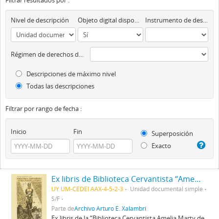
Filtrar resultados por :
Nivel de descripción
Objeto digital disponibles
Instrumento de descripción
Régimen de derechos de autor
Descripciones de máximo nivel
Todas las descripciones
Filtrar por rango de fecha :
Inicio
Fin
Superposición
Exacto
Ex libris de Biblioteca Cervantista “Amelia Marty de Firpo”
UY UM-CEDEI AAX-4-5-2-3
Unidad documental simple
S/F
Parte de
Archivo Arturo E. Xalambrí
Ex libris de la “Biblioteca Cervantista Amelia Marty de