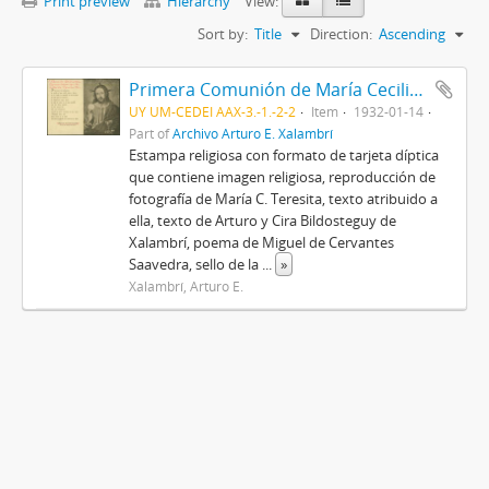
Print preview
Hierarchy
View:
Sort by:
Title
Direction:
Ascending
Primera Comunión de María Cecilia Teresita Xalambrí Laguardia
UY UM-CEDEI AAX-3.-1.-2-2
Item
1932-01-14
Part of
Archivo Arturo E. Xalambrí
Estampa religiosa con formato de tarjeta díptica
que contiene imagen religiosa, reproducción de
fotografía de María C. Teresita, texto atribuido a
ella, texto de Arturo y Cira Bildosteguy de
Xalambrí, poema de Miguel de Cervantes
Saavedra, sello de la
...
»
Xalambrí, Arturo E.