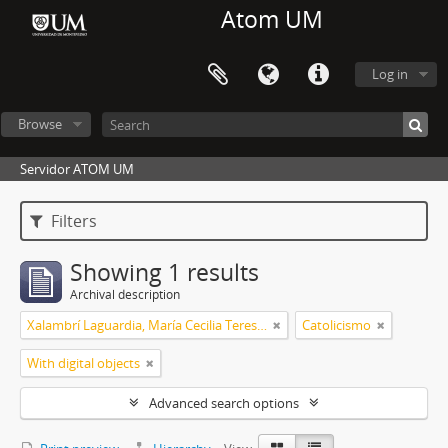
Atom UM
Log in
Browse
Servidor ATOM UM
Filters
Showing 1 results
Archival description
Xalambrí Laguardia, María Cecilia Teresita
Catolicismo
With digital objects
Advanced search options