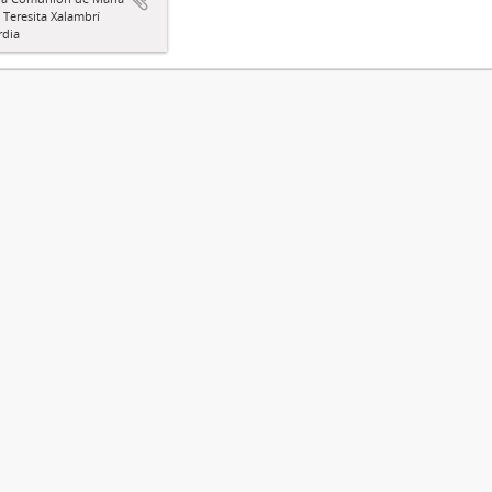
a Teresita Xalambrí
rdia