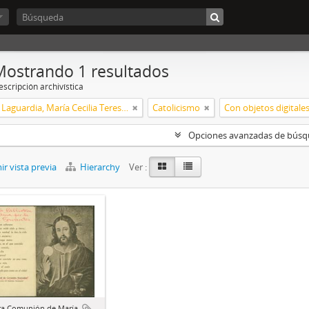
Mostrando 1 resultados
scripción archivística
Xalambrí Laguardia, María Cecilia Teresita
Catolicismo
Con objetos digitale
Opciones avanzadas de bús
r vista previa
Hierarchy
Ver :
ra Comunión de María