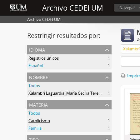
Archivo CEDEI UM
Navegar
Archivo CEDEI UM
Restringir resultados por:
De
idioma
Registros únicos
1
Español
1
nombre
Imprimi
Todos
Xalambrí Laguardia, María Cecilia Teresita
1
materia
Todos
Catolicismo
1
Familia
1
tipo
Prime