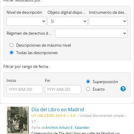
Filtrar resultados por :
Nivel de descripción
Objeto digital disponibles
Instrumento de descripción
Régimen de derechos de autor
Descripciones de máximo nivel
Todas las descripciones
Filtrar por rango de fecha :
Inicio
Fin
Superposición
Exacto
Día del Libro en Madrid
UY UM-CEDEI AAX-6-1-3-6
Unidad documental simple
S.f.
Parte de
Archivo Arturo E. Xalambrí
Celebración de Día del Libro en calle de Madrid un