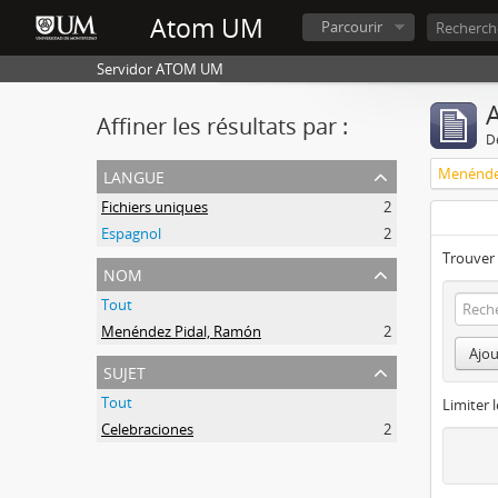
Atom UM
Parcourir
Servidor ATOM UM
A
Affiner les résultats par :
D
langue
Menénde
Fichiers uniques
2
Espagnol
2
Trouver 
nom
Tout
Menéndez Pidal, Ramón
2
Ajou
sujet
Tout
Limiter l
Celebraciones
2