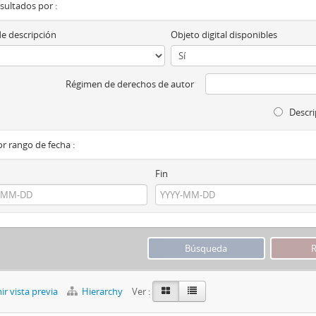
esultados por :
de descripción
Objeto digital disponibles
Régimen de derechos de autor
Descri
por rango de fecha :
Fin
r vista previa
Hierarchy
Ver :