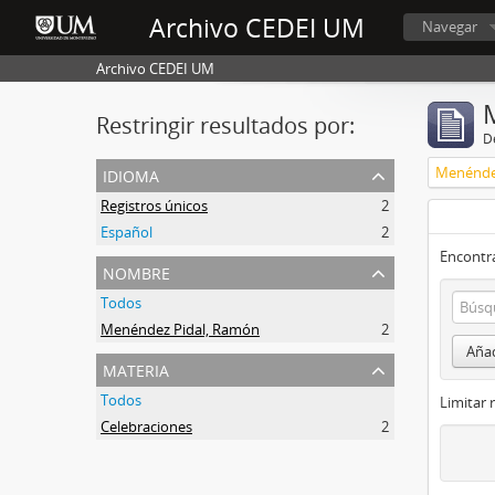
Archivo CEDEI UM
Navegar
Archivo CEDEI UM
Restringir resultados por:
De
idioma
Menénde
Registros únicos
2
Español
2
Encontra
nombre
Todos
Menéndez Pidal, Ramón
2
Añad
materia
Todos
Limitar 
Celebraciones
2