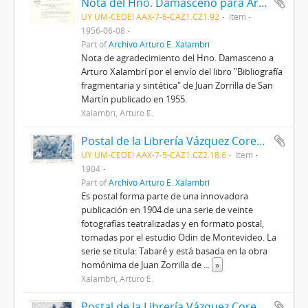
Nota del Hno. Damasceno para Arturo E. Xalambrí
UY UM-CEDEI AAX-7-6-CAZ1.CZ1.92
Item
1956-06-08
Part of
Archivo Arturo E. Xalambrí
Nota de agradecimiento del Hno. Damasceno a
Arturo Xalambrí por el envío del libro "Bibliografía
fragmentaria y sintética" de Juan Zorrilla de San
Martín publicado en 1955.
Xalambrí, Arturo E.
Postal de la Librería Vázquez Cores con fotografía teatralizada de "Tabaré" de Juan Zorrilla de San Martín
UY UM-CEDEI AAX-7-5-CAZ1.CZ2.18.6
Item
1904
Part of
Archivo Arturo E. Xalambrí
Es postal forma parte de una innovadora
publicación en 1904 de una serie de veinte
fotografías teatralizadas y en formato postal,
tomadas por el estudio Odin de Montevideo. La
serie se titula: Tabaré y está basada en la obra
homónima de Juan Zorrilla de
...
»
Xalambrí, Arturo E.
Postal de la Librería Vázquez Cores con fotografía teatralizada de "Tabaré" de Juan Zorrilla de San Martín