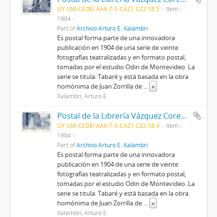
UY UM-CEDEI AAX-7-5-CAZ1.CZ2.18.5
Item
1904
Part of
Archivo Arturo E. Xalambrí
Es postal forma parte de una innovadora
publicación en 1904 de una serie de veinte
fotografías teatralizadas y en formato postal,
tomadas por el estudio Odin de Montevideo. La
serie se titula: Tabaré y está basada en la obra
homónima de Juan Zorrilla de
...
»
Xalambrí, Arturo E.
Postal de la Librería Vázquez Cores con fotografía teatralizada de "Tabaré" de Juan Zorrilla de San Martín
UY UM-CEDEI AAX-7-5-CAZ1.CZ2.18.4
Item
1904
Part of
Archivo Arturo E. Xalambrí
Es postal forma parte de una innovadora
publicación en 1904 de una serie de veinte
fotografías teatralizadas y en formato postal,
tomadas por el estudio Odin de Montevideo. La
serie se titula: Tabaré y está basada en la obra
homónima de Juan Zorrilla de
...
»
Xalambrí, Arturo E.