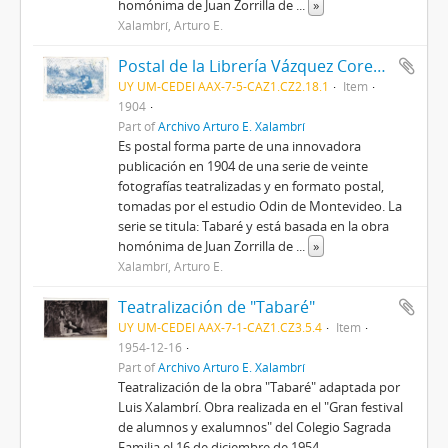
homónima de Juan Zorrilla de
...
»
Xalambrí, Arturo E.
Postal de la Librería Vázquez Cores con fotografía teatralizada de "Tabaré" de Juan Zorrilla de San Martín
UY UM-CEDEI AAX-7-5-CAZ1.CZ2.18.1
Item
1904
Part of
Archivo Arturo E. Xalambrí
Es postal forma parte de una innovadora
publicación en 1904 de una serie de veinte
fotografías teatralizadas y en formato postal,
tomadas por el estudio Odin de Montevideo. La
serie se titula: Tabaré y está basada en la obra
homónima de Juan Zorrilla de
...
»
Xalambrí, Arturo E.
Teatralización de "Tabaré"
UY UM-CEDEI AAX-7-1-CAZ1.CZ3.5.4
Item
1954-12-16
Part of
Archivo Arturo E. Xalambrí
Teatralización de la obra "Tabaré" adaptada por
Luis Xalambrí. Obra realizada en el "Gran festival
de alumnos y exalumnos" del Colegio Sagrada
Familia el 16 de diciembre de 1954.