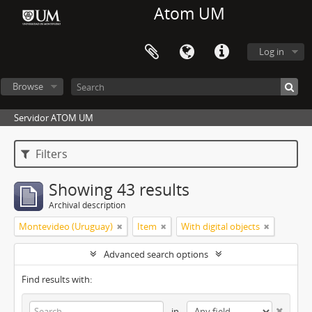
Atom UM
Log in
Browse
Servidor ATOM UM
Filters
Showing 43 results
Archival description
Montevideo (Uruguay)
Item
With digital objects
Advanced search options
Find results with:
in