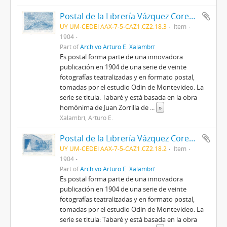
Postal de la Librería Vázquez Cores con fotografía teatralizada de "Tabaré" de Juan Zorrilla de San Martín
UY UM-CEDEI AAX-7-5-CAZ1.CZ2.18.3
Item
1904
Part of
Archivo Arturo E. Xalambrí
Es postal forma parte de una innovadora
publicación en 1904 de una serie de veinte
fotografías teatralizadas y en formato postal,
tomadas por el estudio Odin de Montevideo. La
serie se titula: Tabaré y está basada en la obra
homónima de Juan Zorrilla de
...
»
Xalambrí, Arturo E.
Postal de la Librería Vázquez Cores con fotografía teatralizada de "Tabaré" de Juan Zorrilla de San Martín
UY UM-CEDEI AAX-7-5-CAZ1.CZ2.18.2
Item
1904
Part of
Archivo Arturo E. Xalambrí
Es postal forma parte de una innovadora
publicación en 1904 de una serie de veinte
fotografías teatralizadas y en formato postal,
tomadas por el estudio Odin de Montevideo. La
serie se titula: Tabaré y está basada en la obra