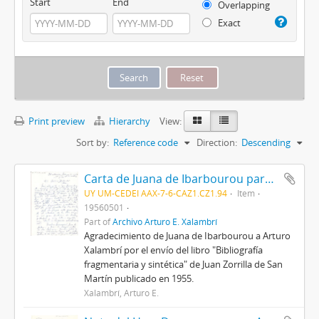
Start
End
Overlapping
Exact
Print preview
Hierarchy
View:
Sort by:
Reference code
Direction:
Descending
Carta de Juana de Ibarbourou para Arturo E. Xalambrí
UY UM-CEDEI AAX-7-6-CAZ1.CZ1.94
Item
19560501
Part of
Archivo Arturo E. Xalambrí
Agradecimiento de Juana de Ibarbourou a Arturo
Xalambrí por el envío del libro "Bibliografía
fragmentaria y sintética" de Juan Zorrilla de San
Martín publicado en 1955.
Xalambrí, Arturo E.